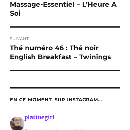
précédente :
Massage-Essentiel – L’Heure A
l’article
Soi
SUIVANT
Thé numéro 46 : Thé noir
Publication
suivante :
English Breakfast – Twinings
EN CE MOMENT, SUR INSTAGRAM…
platinegirl