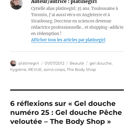
Auteur/autrice :
platinegirl
Cyrielle alias platinegirl. 35 ans. Toulousaine à
Toronto, j'ai aussi vécu en Angleterre et à
Strasbourg. Doccteur en sciences devenue
rédactrice professionnelle... et shopping-addicte
en rédemption !
Afficher tous les articles par platinegirl
Auteur
Publié
Catégories
Étiquettes
platinegirl
01/07/2012
Beauté
gel douche
,
le
hygiène
,
REVUE
,
soins corps
,
The Body Shop
6 réflexions sur « Gel douche
numéro 25 : Gel douche Pêche
veloutée – The Body Shop »