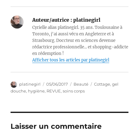
Auteur/autrice :
platinegirl
Cyrielle alias platinegirl. 35 ans. Toulousaine à
Toronto, j'ai aussi vécu en Angleterre et à
Strasbourg. Doccteur en sciences devenue
rédactrice professionnelle... et shopping-addicte
en rédemption !
Afficher tous les articles par platinegirl
Auteur
Publié
Catégories
Étiquettes
platinegirl
05/06/2017
Beauté
Cottage
,
gel
le
douche
,
hygiène
,
REVUE
,
soins corps
Laisser un commentaire