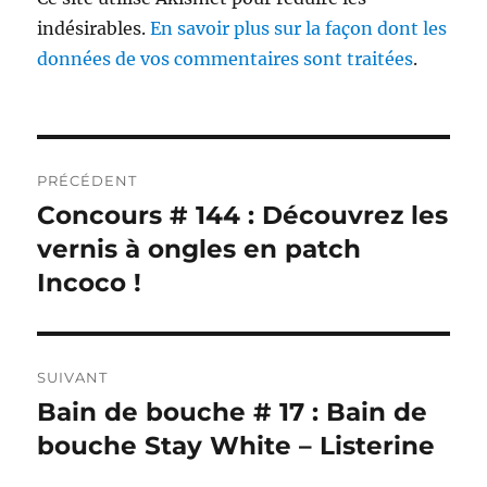
indésirables.
En savoir plus sur la façon dont les
données de vos commentaires sont traitées
.
Navigation
PRÉCÉDENT
de
Concours # 144 : Découvrez les
Publication
précédente :
vernis à ongles en patch
l’article
Incoco !
SUIVANT
Bain de bouche # 17 : Bain de
Publication
suivante :
bouche Stay White – Listerine