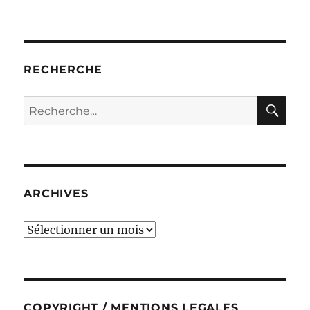
RECHERCHE
RE
Recherche
pour :
ARCHIVES
ARCHIVES
COPYRIGHT / MENTIONS LEGALES