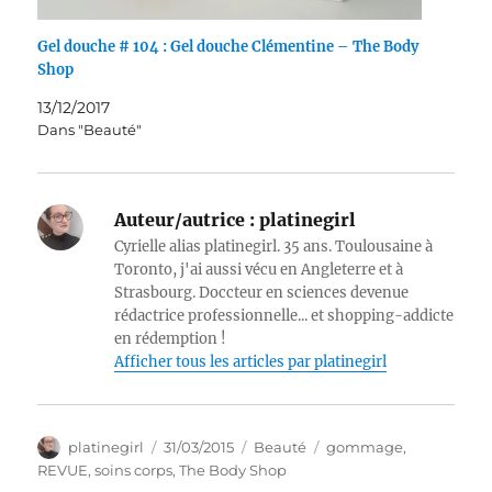
Gel douche # 104 : Gel douche Clémentine – The Body
Shop
13/12/2017
Dans "Beauté"
Auteur/autrice :
platinegirl
Cyrielle alias platinegirl. 35 ans. Toulousaine à
Toronto, j'ai aussi vécu en Angleterre et à
Strasbourg. Doccteur en sciences devenue
rédactrice professionnelle... et shopping-addicte
en rédemption !
Afficher tous les articles par platinegirl
Auteur
Publié
Catégories
Étiquettes
platinegirl
31/03/2015
Beauté
gommage
,
le
REVUE
,
soins corps
,
The Body Shop