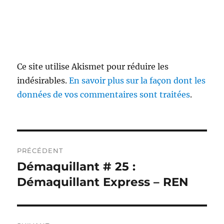
Ce site utilise Akismet pour réduire les
indésirables.
En savoir plus sur la façon dont les
données de vos commentaires sont traitées
.
Navigation
PRÉCÉDENT
de
Démaquillant # 25 :
Publication
précédente :
Démaquillant Express – REN
l’article