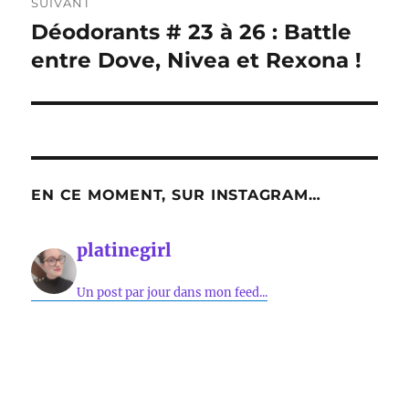
SUIVANT
Déodorants # 23 à 26 : Battle
Publication
suivante :
entre Dove, Nivea et Rexona !
EN CE MOMENT, SUR INSTAGRAM…
platinegirl
Un post par jour dans mon feed...