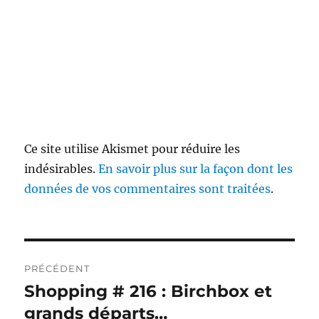
Ce site utilise Akismet pour réduire les
indésirables.
En savoir plus sur la façon dont les
données de vos commentaires sont traitées
.
Navigation
PRÉCÉDENT
de
Shopping # 216 : Birchbox et
Publication
précédente :
grands départs…
l’article