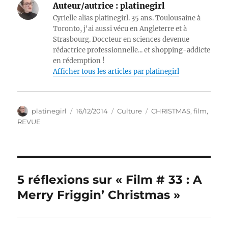
Auteur/autrice :
platinegirl
Cyrielle alias platinegirl. 35 ans. Toulousaine à
Toronto, j'ai aussi vécu en Angleterre et à
Strasbourg. Doccteur en sciences devenue
rédactrice professionnelle... et shopping-addicte
en rédemption !
Afficher tous les articles par platinegirl
Auteur
Publié
Catégories
Étiquettes
platinegirl
16/12/2014
Culture
CHRISTMAS
,
film
,
le
REVUE
5 réflexions sur « Film # 33 : A
Merry Friggin’ Christmas »