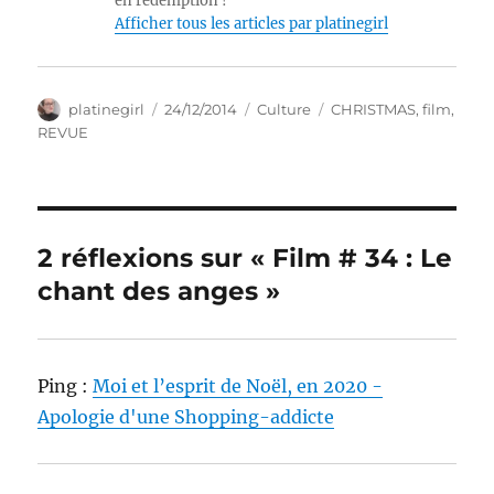
en rédemption !
Afficher tous les articles par platinegirl
Auteur
Publié
Catégories
Étiquettes
platinegirl
24/12/2014
Culture
CHRISTMAS
,
film
,
le
REVUE
2 réflexions sur « Film # 34 : Le
chant des anges »
Ping :
Moi et l’esprit de Noël, en 2020 -
Apologie d'une Shopping-addicte