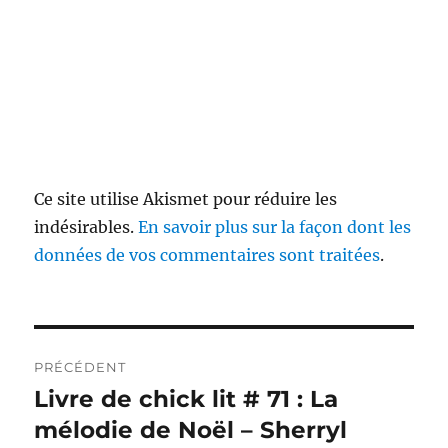
Ce site utilise Akismet pour réduire les
indésirables.
En savoir plus sur la façon dont les
données de vos commentaires sont traitées
.
Navigation
PRÉCÉDENT
de
Livre de chick lit # 71 : La
Publication
précédente :
mélodie de Noël – Sherryl
l’article