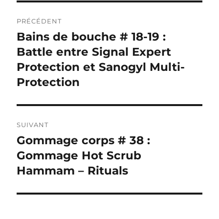
Navigation
PRÉCÉDENT
de
Bains de bouche # 18-19 :
Publication
précédente :
Battle entre Signal Expert
l’article
Protection et Sanogyl Multi-
Protection
SUIVANT
Gommage corps # 38 :
Publication
suivante :
Gommage Hot Scrub
Hammam – Rituals