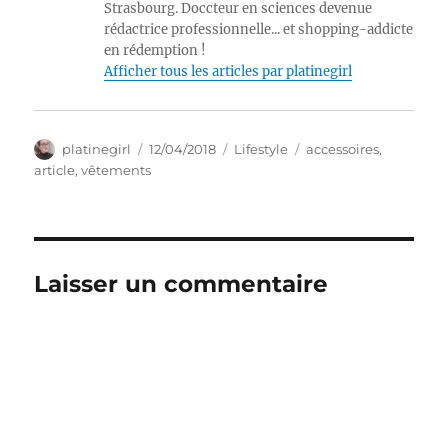
Strasbourg. Doccteur en sciences devenue
rédactrice professionnelle... et shopping-addicte
en rédemption !
Afficher tous les articles par platinegirl
Auteur
Publié
Catégories
Étiquettes
platinegirl
12/04/2018
Lifestyle
accessoires
,
le
article
,
vêtements
Laisser un commentaire