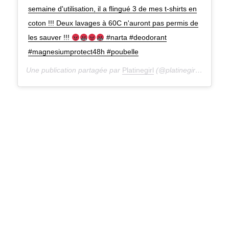
semaine d'utilisation, il a flingué 3 de mes t-shirts en
coton !!! Deux lavages à 60C n'auront pas permis de
les sauver !!!
#narta #deodorant
#magnesiumprotect48h #poubelle
Une publication partagée par
Platinegirl
(@platinegirl) le
21 Ma