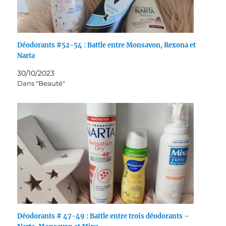
Déodorants #52-54 : Battle entre Monsavon, Rexona et
Narta
30/10/2023
Dans "Beauté"
Déodorants # 47-49 : Battle entre trois déodorants –