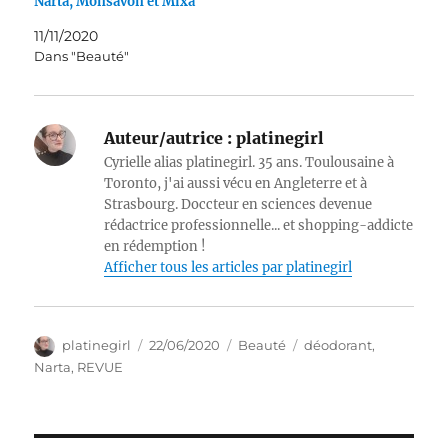
Narta, Monsavon et Mixa
11/11/2020
Dans "Beauté"
Auteur/autrice :
platinegirl
Cyrielle alias platinegirl. 35 ans. Toulousaine à
Toronto, j'ai aussi vécu en Angleterre et à
Strasbourg. Doccteur en sciences devenue
rédactrice professionnelle... et shopping-addicte
en rédemption !
Afficher tous les articles par platinegirl
Auteur
Publié
Catégories
Étiquettes
platinegirl
22/06/2020
Beauté
déodorant
,
le
Narta
,
REVUE