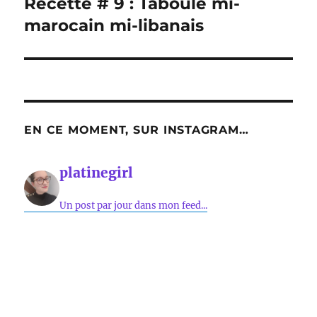
Recette # 9 : Taboulé mi-
Publication
suivante :
marocain mi-libanais
EN CE MOMENT, SUR INSTAGRAM…
platinegirl
Un post par jour dans mon feed...