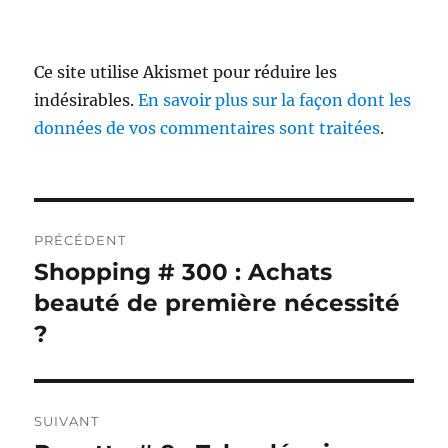
Ce site utilise Akismet pour réduire les
indésirables.
En savoir plus sur la façon dont les
données de vos commentaires sont traitées
.
Navigation
PRÉCÉDENT
de
Shopping # 300 : Achats
Publication
précédente :
beauté de première nécessité
l’article
?
SUIVANT