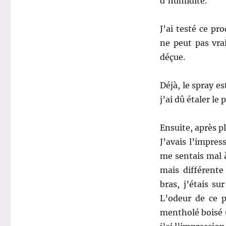
d’humidité.
J’ai testé ce p
ne peut pas vra
déçue.
Déjà, le spray es
j’ai dû étaler l
Ensuite, après pl
J’avais l’impres
me sentais mal à
mais différent
bras, j’étais s
L’odeur de ce p
mentholé boisé 