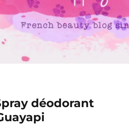
 Spray déodorant
Guayapi