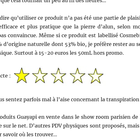
n que cela tournait un peu au fil des heures…
dire qu’utiliser ce produit n’a pas été une partie de plaisi
efficace et plus pratique que la pierre d’alun, selon mo
pas convaincue. Même si ce produit est labellisé Cosmeb
 d’origine naturelle dont 53% bio, je préfère rester au s
sique. Surtout à 15-20 euros les 50mL hors promo.
icte :
us sentez parfois mal à l’aise concernant la transpiration
roduits Guayapi en vente dans le show room parisien de 
 sur le net. D’autres PDV physiques sont proposés, mais 
r savoir où les trouver…