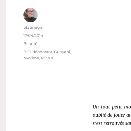
Auteur
platinegirl
Publié
17/04/2014
le
Catégories
Beauté
Étiquettes
BIO
,
déodorant
,
Guayapi
,
hygiène
,
REVUE
Un tout petit mot
oublié de jouer au
s’est retrouvés s