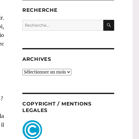
RECHERCHE
r.
RECHERC
Recherche
i,
pour :
io
ec
ARCHIVES
ARCHIVES
 ?
COPYRIGHT / MENTIONS
LEGALES
la
il