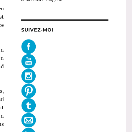
eu
st
ce
SUIVEZ-MOI
en
en
nd
s,
ui
nt
on
ns