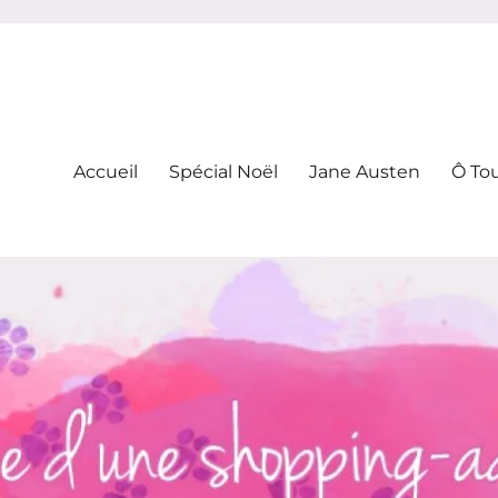
-addicte
Accueil
Spécial Noël
Jane Austen
Ô To