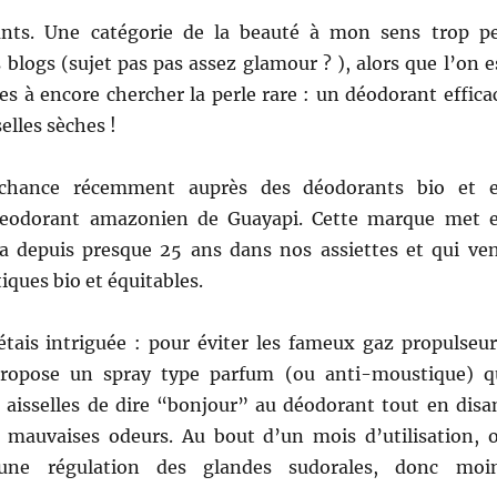
ants. Une catégorie de la beauté à mon sens trop p
s blogs (sujet pas pas assez glamour ? ), alors que l’on e
s à encore chercher la perle
rare : un déodorant effica
selles sèches !
 chance récemment auprès des déodorants bio et 
 Deodorant amazonien de Guayapi. Cette marque met 
a depuis presque 25 ans dans nos assiettes et qui ve
iques bio et équitables.
’étais intriguée : pour éviter les fameux gaz propulseur
ropose un spray type parfum (ou anti-moustique) q
 aisselles de dire “bonjour” au déodorant tout en disa
 mauvaises odeurs. Au bout d’un mois d’utilisation, 
ne régulation des glandes sudorales, donc moi