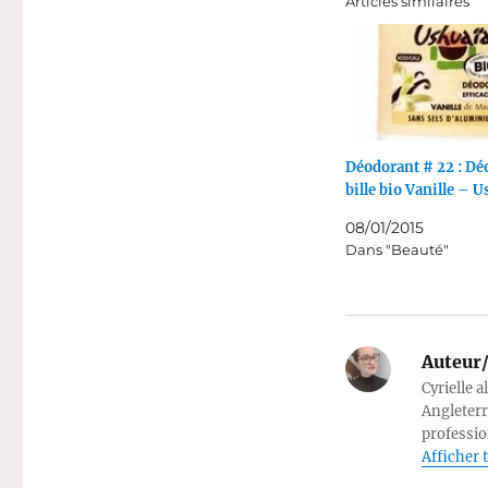
Articles similaires
Déodorant # 22 : Dé
bille bio Vanille – 
08/01/2015
Dans "Beauté"
Auteur/
Cyrielle a
Angleterr
professio
Afficher t