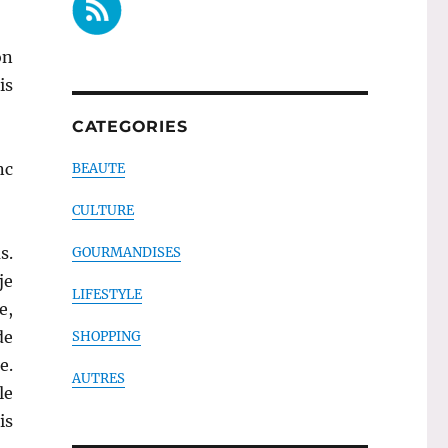
on
is
CATEGORIES
nc
BEAUTE
CULTURE
s.
GOURMANDISES
je
LIFESTYLE
e,
de
SHOPPING
e.
AUTRES
le
is