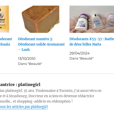
odorant
Déodorant numéro 3:
Déodorants #55-57 : Battle
Ushuaïa
Déodorant solide Aromarant
de déos billes Narta
– Lush
29/04/2024
13/10/2010
Dans "Beauté"
Dans "Beauté"
autrice :
platinegirl
lias platinegirl. 35 ans. Toulousaine à Toronto, j'ai aussi vécu en
e et à Strasbourg. Doccteur en sciences devenue rédactrice
nnelle... et shopping-addicte en rédemption !
ous les articles par platinegirl