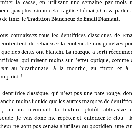
imiter la casse, en utilisant une semaine par mois 
eur (pas plus, sinon cela fragilise l’émail). On va parler 
 de finir, le
Tradition Blancheur de Email Diamant
.
ous connaissez tous les dentifrices classiques de
Ema
e contentent de réhausser la couleur de nos gencives po
re que nos dents ont blanchi. La marque a sorti récemme
tifrices, qui misent moins sur l’effet optique, comme 
heur
au bicarbonate, à la menthe, au citron et à 
on point !
 dentifrice classique, qui n’est pas une pâte rouge, don
lanche moins liquide que les autres marques de dentifric
é, où on reconnait la texture plutôt abbrasive 
soude. Je vais donc me répéter et enfoncer le clou : l
cheur ne sont pas censés s’utiliser au quotidien, une cu