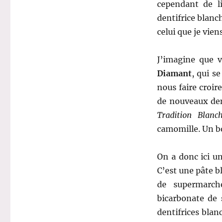
cependant de l
dentifrice blanch
celui que je viens
J’imagine que v
Diamant
, qui s
nous faire croi
de nouveaux den
Tradition Blanc
camomille. Un b
On a donc ici un
C’est une pâte b
de supermarch
bicarbonate de 
dentifrices blan