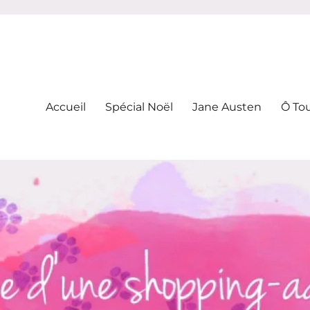
-addicte
Accueil
Spécial Noël
Jane Austen
Ô To