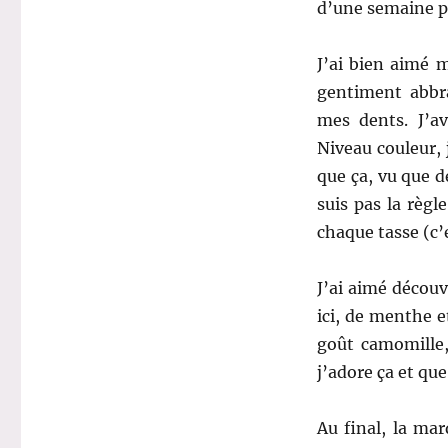
d’une semaine pa
J’ai bien aimé 
gentiment abbra
mes dents. J’av
Niveau couleur, 
que ça, vu que d
suis pas la règl
chaque tasse (c’
J’ai aimé décou
ici, de menthe et
goût camomille, 
j’adore ça et qu
Au final, la ma