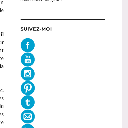
un
de
SUIVEZ-MOI
il
ur
nt
ce
la
c.
es
du
es
re