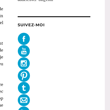
de
in
el
SUIVEZ-MOI
nt
de
je
eu
re
ec
op
me