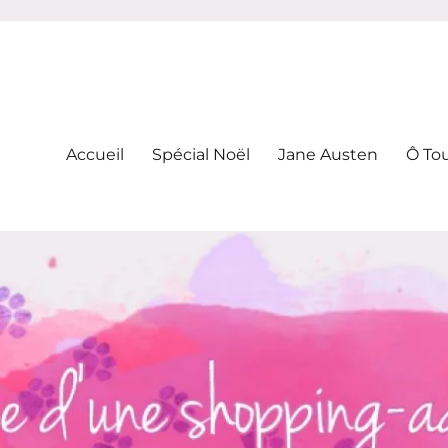
-addicte
Accueil
Spécial Noël
Jane Austen
Ô To