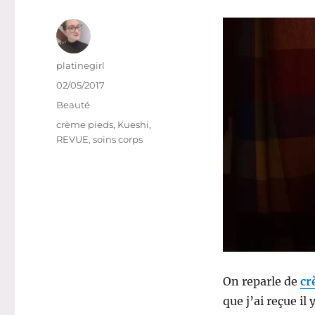
Auteur
platinegirl
Publié
02/05/2017
le
Catégories
Beauté
Étiquettes
crème pieds
,
Kueshi
,
REVUE
,
soins corps
On reparle de
cr
que j’ai reçue il