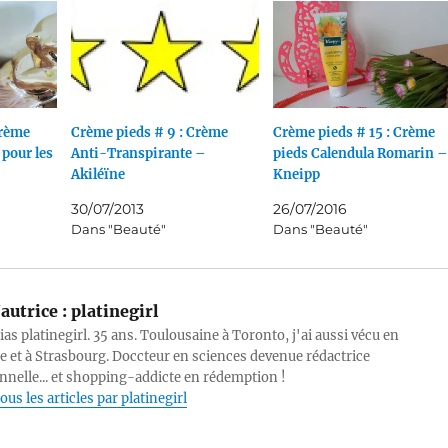
Crème
Crème pieds # 9 : Crème
Crème pieds # 15 : Crème
 pour les
Anti-Transpirante –
pieds Calendula Romarin –
Akiléïne
Kneipp
30/07/2013
26/07/2016
Dans "Beauté"
Dans "Beauté"
autrice :
platinegirl
lias platinegirl. 35 ans. Toulousaine à Toronto, j'ai aussi vécu en
e et à Strasbourg. Doccteur en sciences devenue rédactrice
nnelle... et shopping-addicte en rédemption !
ous les articles par platinegirl