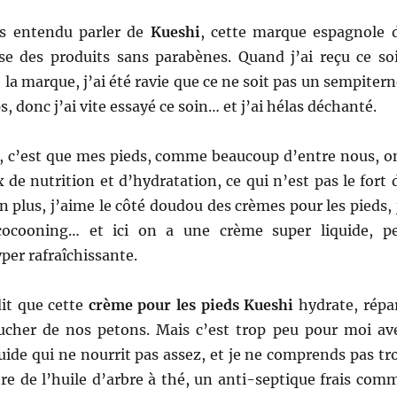
is entendu parler de
Kueshi
, cette marque espagnole 
ose des
produits sans parabènes. Quand j’ai reçu ce so
 la marque, j’ai été ravie que ce ne soit pas un sempitern
s, donc j’ai vite essayé ce soin… et j’ai hélas déchanté.
is, c’est que mes pieds, comme beaucoup d’entre nous, o
de nutrition et d’hydratation, ce qui n’est pas le fort 
En plus, j’aime le côté doudou des crèmes pour les pieds, 
ocooning… et ici on a une crème super liquide, p
per rafraîchissante.
dit que cette
crème pour les pieds Kueshi
hydrate, répa
oucher de nos petons. Mais c’est trop peu pour moi av
quide qui ne nourrit pas assez, et je ne comprends pas tr
re de l’huile d’arbre à thé, un anti-septique frais com