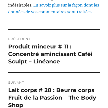
indésirables.
En savoir plus sur la façon dont les
données de vos commentaires sont traitées
.
Navigation
PRÉCÉDENT
de
Produit minceur # 11 :
Publication
précédente :
Concentré amincissant Caféi
l’article
Sculpt – Linéance
SUIVANT
Lait corps # 28 : Beurre corps
Publication
suivante :
Fruit de la Passion – The Body
Shop