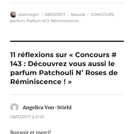
Auteur
Publié
Catégories
Étiquettes
platinegirl
08/03/2017
Beauté
CONCOURS
,
le
parfum
,
Parfum d'O
,
Réminiscence
11 réflexions sur « Concours #
143 : Découvrez vous aussi le
parfum Patchouli N’ Roses de
Réminiscence ! »
Angelica Von-Stiehl
dit :
08/03/2017 à 21:23
Bonsoir et merci!