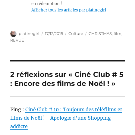
en rédemption !
Afficher tous les articles par platinegirl
Auteur
Publié
Catégories
Étiquettes
platinegirl
17/12/2015
Culture
CHRISTMAS
,
film
,
le
REVUE
2 réflexions sur « Ciné Club # 5
: Encore des films de Noël ! »
Ping :
Ciné Club # 10 : Toujours des téléfilms et
films de Noël ! - Apologie d'une Shopping-
addicte