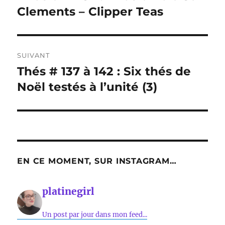
précédente :
Clements – Clipper Teas
l’article
SUIVANT
Thés # 137 à 142 : Six thés de
Publication
suivante :
Noël testés à l’unité (3)
EN CE MOMENT, SUR INSTAGRAM…
platinegirl
Un post par jour dans mon feed...