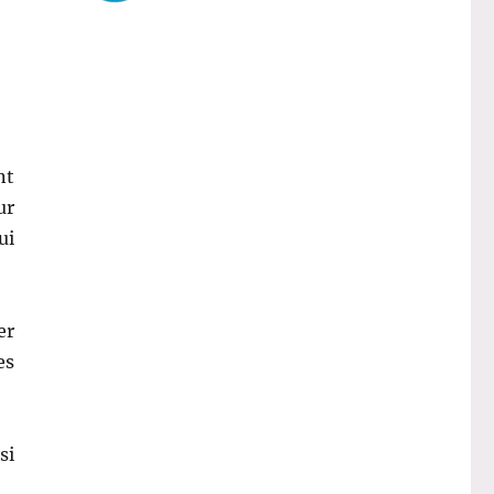
nt
ur
ui
er
es
si