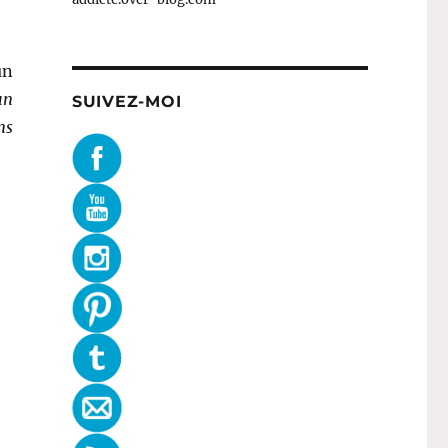
un
un
SUIVEZ-MOI
ns