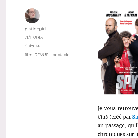
Auteur
platinegirl
Publié
21/11/2015
le
Catégories
Culture
Étiquettes
film
,
REVUE
,
spectacle
Je vous retrouv
Club
(créé par
Sm
au passage, qu’
chroniqués sur le