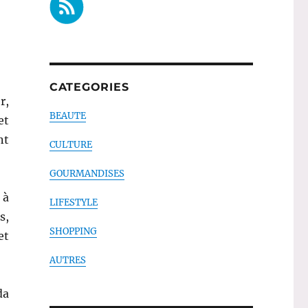
CATEGORIES
r,
BEAUTE
et
nt
CULTURE
GOURMANDISES
 à
LIFESTYLE
s,
SHOPPING
et
AUTRES
da