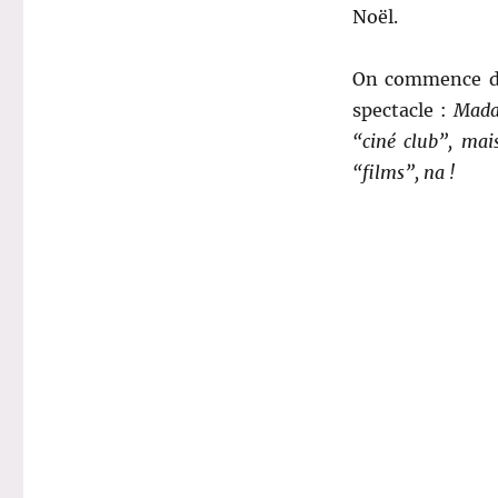
Noël.
On commence do
spectacle :
Mada
“ciné club”, mai
“films”, na !
.