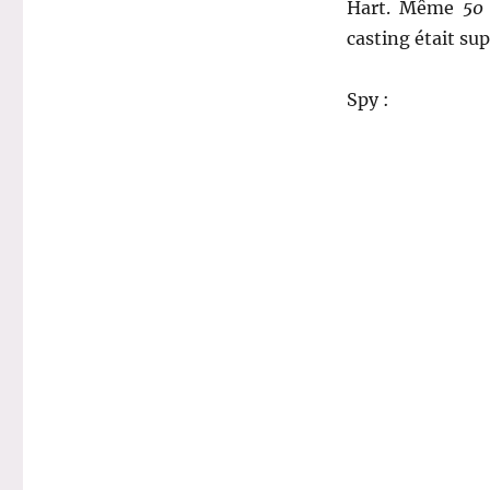
Hart. Même
50
casting était su
Spy :
.
.