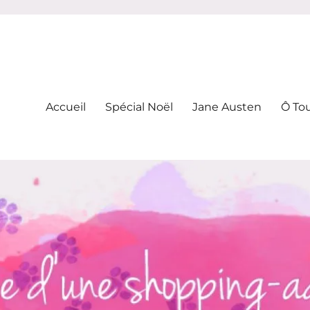
-addicte
Accueil
Spécial Noël
Jane Austen
Ô To