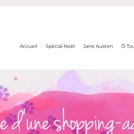
-addicte
Accueil
Spécial Noël
Jane Austen
Ô To