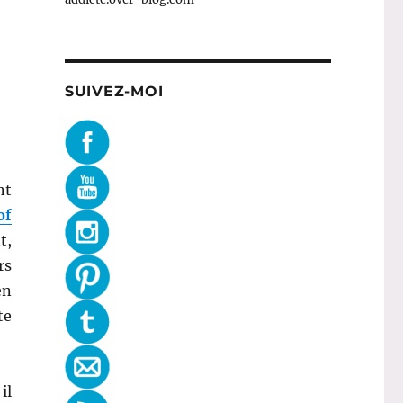
SUIVEZ-MOI
nt
of
t,
rs
en
te
il