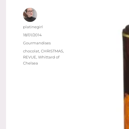
Auteur
platinegirl
Publié
18/01/2014
le
Catégories
Gourmandises
Étiquettes
chocolat
,
CHRISTMAS
,
REVUE
,
Whittard of
Chelsea