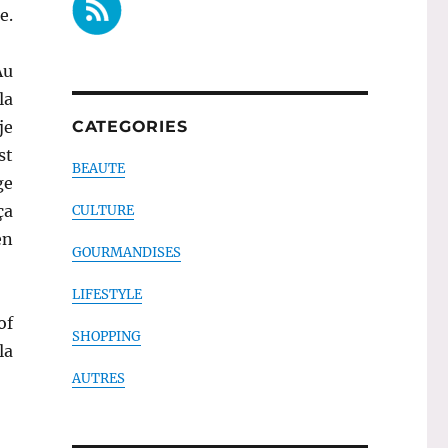
e.
Au
la
je
CATEGORIES
st
BEAUTE
ge
ça
CULTURE
en
GOURMANDISES
LIFESTYLE
of
SHOPPING
la
AUTRES