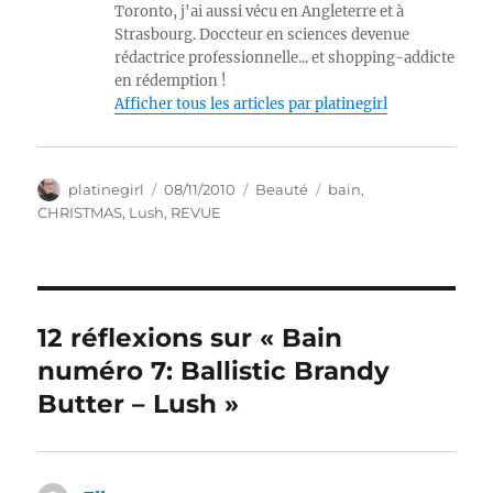
Toronto, j'ai aussi vécu en Angleterre et à
Strasbourg. Doccteur en sciences devenue
rédactrice professionnelle... et shopping-addicte
en rédemption !
Afficher tous les articles par platinegirl
Auteur
Publié
Catégories
Étiquettes
platinegirl
08/11/2010
Beauté
bain
,
le
CHRISTMAS
,
Lush
,
REVUE
12 réflexions sur « Bain
numéro 7: Ballistic Brandy
Butter – Lush »