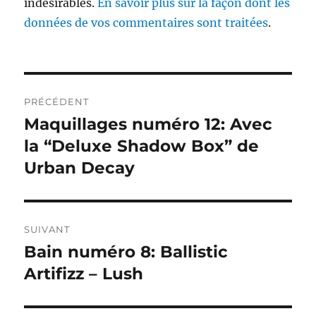
indésirables.
En savoir plus sur la façon dont les
données de vos commentaires sont traitées
.
Navigation
PRÉCÉDENT
de
Maquillages numéro 12: Avec
Publication
précédente :
la “Deluxe Shadow Box” de
l’article
Urban Decay
SUIVANT
Bain numéro 8: Ballistic
Publication
suivante :
Artifizz – Lush