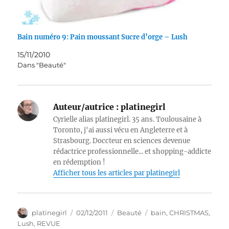
Bain numéro 9: Pain moussant Sucre d’orge – Lush
15/11/2010
Dans "Beauté"
Auteur/autrice :
platinegirl
Cyrielle alias platinegirl. 35 ans. Toulousaine à
Toronto, j'ai aussi vécu en Angleterre et à
Strasbourg. Doccteur en sciences devenue
rédactrice professionnelle... et shopping-addicte
en rédemption !
Afficher tous les articles par platinegirl
Auteur
Publié
Catégories
Étiquettes
platinegirl
02/12/2011
Beauté
bain
,
CHRISTMAS
,
le
Lush
,
REVUE