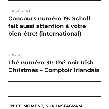
Navigation
PRÉCÉDENT
de
Concours numéro 19: Scholl
Publication
précédente :
fait aussi attention à votre
l’article
bien-être! (international)
SUIVANT
Thé numéro 31: Thé noir Irish
Publication
suivante :
Christmas – Comptoir Irlandais
EN CE MOMENT, SUR INSTAGRAM…