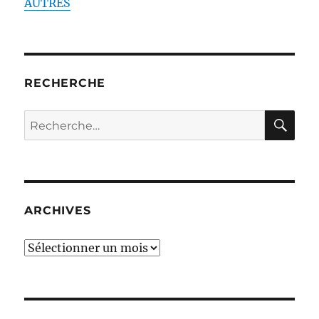
AUTRES
RECHERCHE
RE
Recherche
pour :
ARCHIVES
ARCHIVES