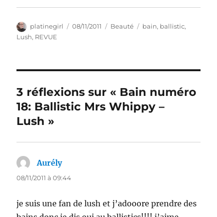
Auteur
Publié
Catégories
Étiquettes
platinegirl
08/11/2011
Beauté
bain
,
ballistic
,
le
Lush
,
REVUE
3 réflexions sur « Bain numéro
18: Ballistic Mrs Whippy –
Lush »
Aurély
dit :
08/11/2011 à 09:44
je suis une fan de lush et j’adooore prendre des
bains donc je dis oui au ballistics!!!! j’aime