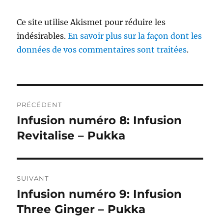
Ce site utilise Akismet pour réduire les
indésirables.
En savoir plus sur la façon dont les
données de vos commentaires sont traitées
.
Navigation
PRÉCÉDENT
de
Infusion numéro 8: Infusion
Publication
précédente :
Revitalise – Pukka
l’article
SUIVANT
Infusion numéro 9: Infusion
Publication
suivante :
Three Ginger – Pukka