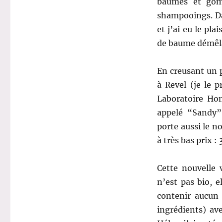
baumes et gom
shampooings. Dan
et j’ai eu le pl
de baume démêla
En creusant un p
à Revel (je le p
Laboratoire Hom
appelé “Sandy”
porte aussi le n
à très bas prix :
Cette nouvelle 
n’est pas bio, e
contenir aucun 
ingrédients) av