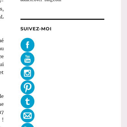
s-
s,
mL
SUIVEZ-MOI
ué
au
re
ui
et
le
ne
17
 !