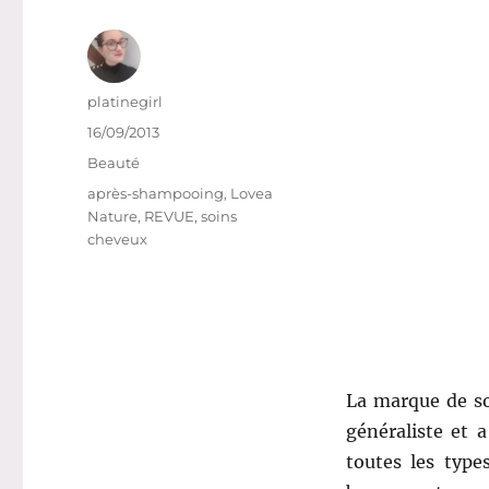
Auteur
platinegirl
Publié
16/09/2013
le
Catégories
Beauté
Étiquettes
après-shampooing
,
Lovea
Nature
,
REVUE
,
soins
cheveux
La marque de so
généraliste et a
toutes les type