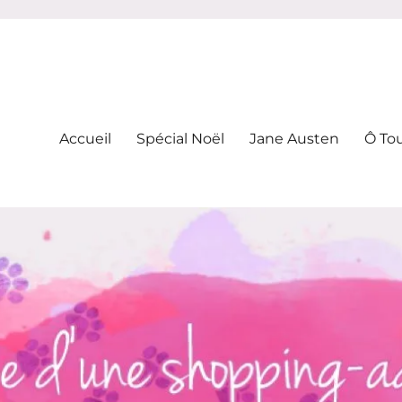
-addicte
Accueil
Spécial Noël
Jane Austen
Ô To