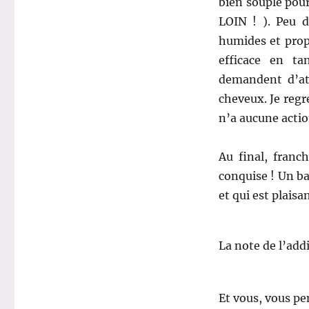
bien souple pour
LOIN ! ). Peu d
humides et propr
efficace en t
demandent d’at
cheveux. Je regre
n’a aucune actio
Au final, franch
conquise ! Un b
et qui est plaisa
La note de l’add
Et vous, vous p