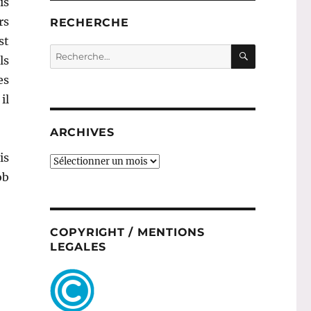
is
rs
RECHERCHE
st
RECHERC
Recherche
ls
pour :
es
il
ARCHIVES
is
ARCHIVES
ob
COPYRIGHT / MENTIONS
LEGALES