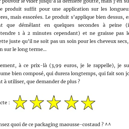
 pouvoir le vider jusqu’à la dernière goutte, mais j’en su
e produit suffit pour une application sur les longueu
es, mais essorées. Le produit s’applique bien dessus, e
ant que démêlant en quelques secondes à peine (i
tendre 1 à 2 minutes cependant) et ne graisse pas l
tte juste qu’il ne soit pas un soin pour les cheveux secs, 
n sur le long terme…
ement, à ce prix-là (3,99 euros, je le rappelle), je su
aume bien composé, qui durera longtemps, qui fait son j
nt à utiliser, que demander de plus ?
icte :
ensez quoi de ce packaging maousse-costaud ? ^^