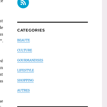
te
nt
de
CATEGORIES
ns
BEAUTE
”.
CULTURE
GOURMANDISES
vé
un
LIFESTYLE
st
SHOPPING
as
AUTRES
me