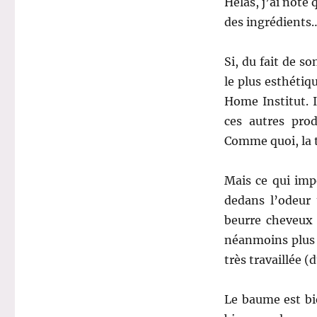
Hélas, j’ai noté
des ingrédient
Si, du fait de 
le plus esthétiq
Home Institut. I
ces autres prod
Comme quoi, la ta
Mais ce qui impo
dedans l’odeur 
beurre cheveux 
néanmoins plus f
très travaillée 
Le baume est bie