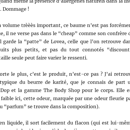
 quand même la présence d’allergènes naturels dans la lis
s… Dommage !
son volume trèèès important, ce baume n’est pas forcéme
ue, il ne verse pas dans le “cheap” comme son confrère 
l garde la “patte” de Lovea, celle que l’on retrouve da
uits plus petits, et pas du tout connotés “discount
ille seule peut faire varier le ressenti.
rte le plus, c’est le produit, n’est-ce pas ? J’ai retrou
typique du beurre de karité, que je connais de part 
Dop et la gamme The Body Shop pour le corps. Elle e
aible ici, cette odeur, marquée par une odeur fleurie p
(du “parfum” se trouve dans la composition).
n liquide, il sort facilement du flacon (qui est lui-mê