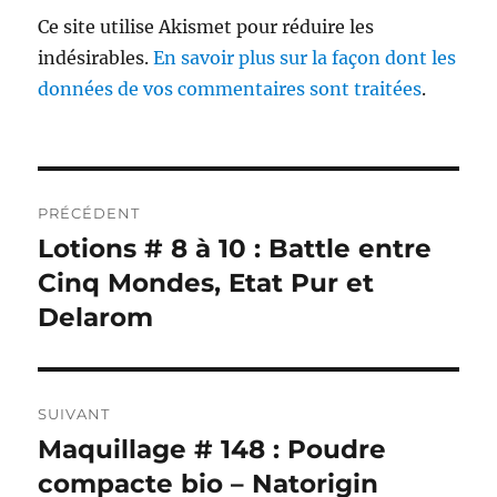
Ce site utilise Akismet pour réduire les
indésirables.
En savoir plus sur la façon dont les
données de vos commentaires sont traitées
.
Navigation
PRÉCÉDENT
de
Lotions # 8 à 10 : Battle entre
Publication
précédente :
Cinq Mondes, Etat Pur et
l’article
Delarom
SUIVANT
Maquillage # 148 : Poudre
Publication
suivante :
compacte bio – Natorigin