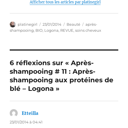
Afficher tous les articles par platinegirl
Auteur
Publié
Catégories
Étiquettes
platinegirl
23/01/2014
Beauté
après-
le
shampooing
,
BIO
,
Logona
,
REVUE
,
soins cheveux
6 réflexions sur « Après-
shampooing # 11 : Après-
shampooing aux protéines de
blé – Logona »
Etteilla
dit :
23/01/2014 à 04:41