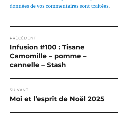
données de vos commentaires sont traitées
.
Navigation
PRÉCÉDENT
de
Infusion #100 : Tisane
Publication
précédente :
Camomille – pomme –
l’article
cannelle – Stash
SUIVANT
Moi et l’esprit de Noël 2025
Publication
suivante :