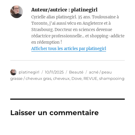
Auteur/autrice :
platinegirl
Cyrielle alias platinegirl. 35 ans. Toulousaine à
Toronto, j'ai aussi vécu en Angleterre et à
Strasbourg. Doccteur en sciences devenue
rédactrice professionnelle... et shopping-addicte
en rédemption !
Afficher tous les articles par platinegirl
Auteur
Publié
Catégories
Étiquettes
platinegirl
10/11/2025
Beauté
acné / peau
le
grasse / cheveux gras
,
cheveux
,
Dove
,
REVUE
,
shampooing
Laisser un commentaire