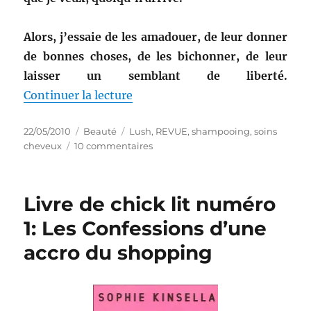
Alors, j’essaie de les amadouer, de leur donner
de bonnes choses, de les bichonner, de leur
laisser un semblant de liberté.
de « Shampooing numéro 1: God
Continuer la lecture
Publié
Catégories
Étiquettes
22/05/2010
Beauté
Lush
,
REVUE
,
shampooing
,
soins
le
sur
cheveux
10 commentaires
Shampooing
numéro
1:
Livre de chick lit numéro
Godiva
–
1: Les Confessions d’une
Lush
accro du shopping