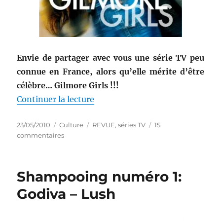
Envie de partager avec vous une série TV peu
connue en France, alors qu’elle mérite d’être
célèbre… Gilmore Girls !!!
de « Série TV numéro 1: Gilmore 
Continuer la lecture
Publié
Catégories
Étiquettes
23/05/2010
Culture
REVUE
,
séries TV
15
le
sur
commentaires
Série
TV
numéro
Shampooing numéro 1:
1:
Gilmore
Godiva – Lush
Girls