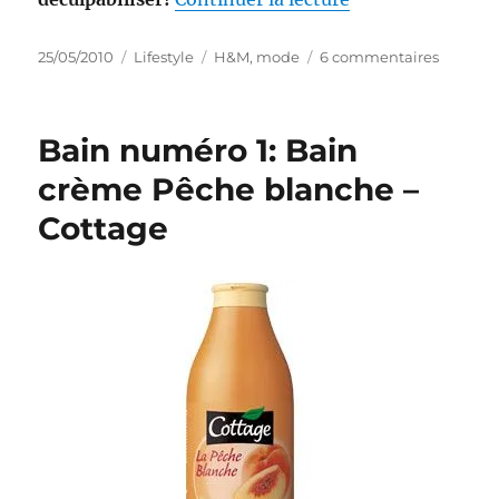
Publié
Catégories
Étiquettes
sur
25/05/2010
Lifestyle
H&M
,
mode
6 commentaires
le
Mode
numéro
1:
Bain numéro 1: Bain
Fashion
Against
crème Pêche blanche –
Aids
Cottage
2010
–
H&M